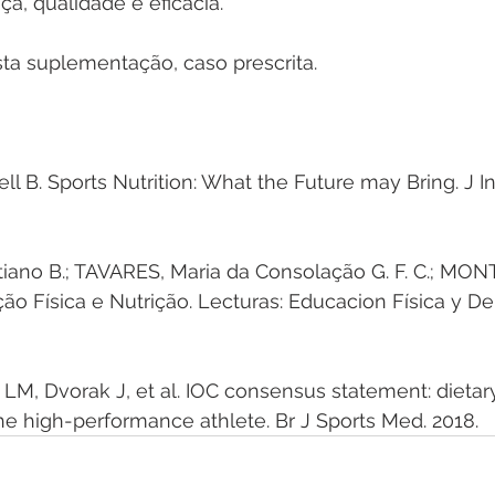
a, qualidade e eficácia.  
ta suplementação, caso prescrita.
 B. Sports Nutrition: What the Future may Bring. J In
tiano B.; TAVARES, Maria da Consolação G. F. C.; MO
ão Física e Nutrição. Lecturas: Educacion Física y Dep
M, Dvorak J, et al. IOC consensus statement: dietar
 high-performance athlete. Br J Sports Med. 2018.  