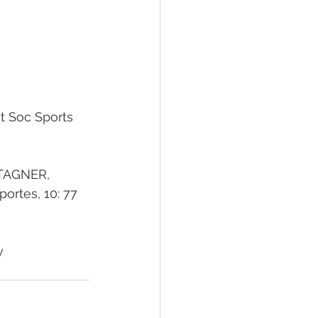
t Soc Sports 
NTAGNER, 
ortes, 10: 77 
y 