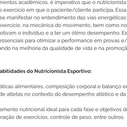
entos acadêmicos, é imperativo que o nutricionista 
e exercício em que o paciente/cliente participa. Es
 se manifestar no entendimento das vias energéticas
exercício, na mecânica do movimento, bem como no
otivam o indivíduo e a ter um ótimo desempenho. Es
ssenciais para otimizar a performance em provas e/o
ndo na melhoria da qualidade de vida e na promoç
bilidades do Nutricionista Esportivo: 
práticas alimentares, composição corporal e balanço e
de atletas no contexto do desempenho atlético e da 
amento nutricional ideal para cada fase e objetivos d
ação de exercícios, controle de peso, entre outros. 