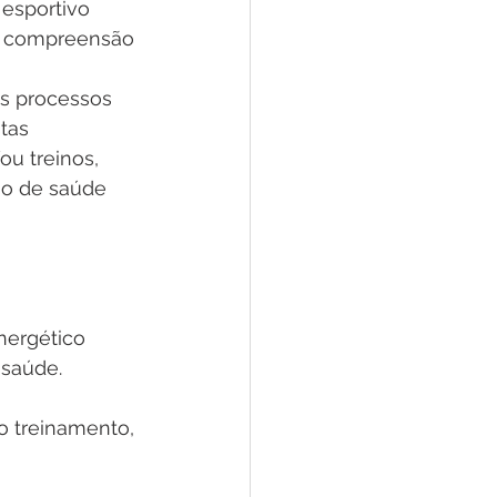
esportivo 
sa compreensão 
 
s processos 
tas 
u treinos, 
ão de saúde 
nergético 
saúde. 
o treinamento, 