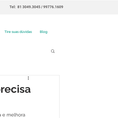
Tel: 81 3049.3045
/ 99776.1609
Tire suas dúvidas
Blog
precisa
a e melhora 