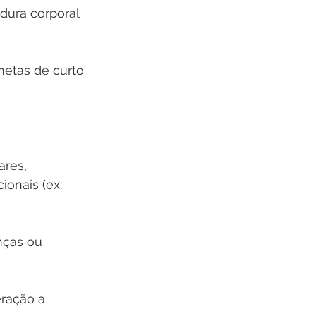
dura corporal 
etas de curto 
res, 
ionais (ex: 
nças ou 
ração a 