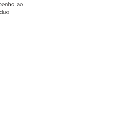
penho, ao 
íduo 