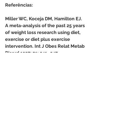
Referências:
Miller WC, Koceja DM, Hamilton EJ. 
A meta-analysis of the past 25 years 
of weight loss research using diet, 
exercise or diet plus exercise 
intervention. Int J Obes Relat Metab 
Disord 1997: 21: 941–947. 
Cava E, Yeat NC, Mittendorfer B. 
Preserving Healthy Muscle during 
Weight Loss. Adv Nutr. 2017.
Ver tudo
Posts recentes